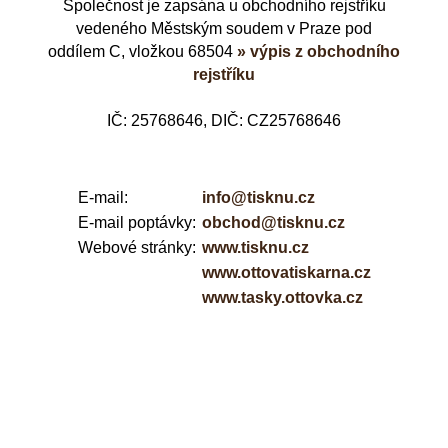
Společnost je zapsána u obchodního rejstříku
vedeného Městským soudem v Praze pod
oddílem C, vložkou 68504
» výpis z obchodního
rejstříku
IČ: 25768646, DIČ: CZ25768646
E-mail:
info@tisknu.cz
E-mail poptávky:
obchod@tisknu.cz
Webové stránky:
www.tisknu.cz
www.ottovatiskarna.cz
www.tasky.ottovka.cz