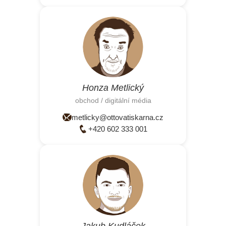
Honza Metlický
obchod / digitální média
metlicky@ottovatiskarna.cz
+420 602 333 001
Jakub Kudláček